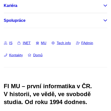
Kariéra
Spolupráce
IS
INET
MU
Tech info
FAdmin
Kontakty
Domů
FI MU – první informatika v ČR.
V historii, ve vědě, ve svobodě
studia.
Od roku 1994 dodnes.