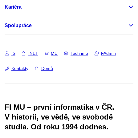
Kariéra
Spolupráce
IS
INET
MU
Tech info
FAdmin
Kontakty
Domů
FI MU – první informatika v ČR.
V historii, ve vědě, ve svobodě
studia.
Od roku 1994 dodnes.