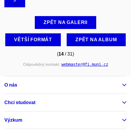
ZPĚT NA GALERII
VĚTŠÍ FORMÁT
ZPĚT NA ALBUM
(
14
/ 31)
Odpovědný kontakt:
webmaster
@fi
.muni
.cz
O nás
Chci studovat
Výzkum