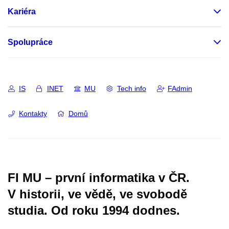
Kariéra
Spolupráce
IS
INET
MU
Tech info
FAdmin
Kontakty
Domů
FI MU – první informatika v ČR.
V historii, ve vědě, ve svobodě
studia.
Od roku 1994 dodnes.