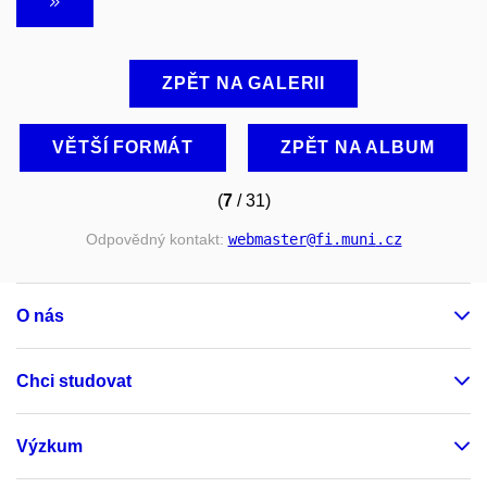
ZPĚT NA GALERII
VĚTŠÍ FORMÁT
ZPĚT NA ALBUM
(
7
/ 31)
Odpovědný kontakt:
webmaster
@fi
.muni
.cz
O nás
Chci studovat
Výzkum