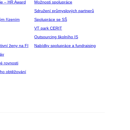
gie – HR Award
Možnosti spolupráce
Sdružení průmyslových partnerů
ým řízením
Spolupráce se SŠ
VT park CERIT
Outsourcing školního IS
tivní ženy na FI
Nabídky spolupráce a fundraising
ráv
é rovnosti
ího obtěžování