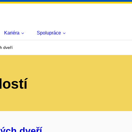
Kariéra
Spolupráce
h dveří
lostí
ých dveří