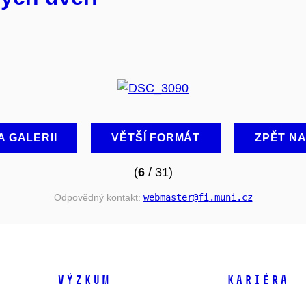
A GALERII
VĚTŠÍ FORMÁT
ZPĚT N
(
6
/ 31)
Odpovědný kontakt:
webmaster
@fi
.muni
.cz
VÝZKUM
KARIÉRA