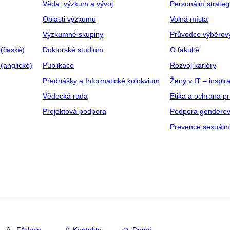
Věda, výzkum a vývoj
Personální strate
Oblasti výzkumu
Volná místa
Výzkumné skupiny
Průvodce výběrov
 (české)
Doktorské studium
O fakultě
(anglické)
Publikace
Rozvoj kariéry
Přednášky a Informatické kolokvium
Ženy v IT – inspira
Vědecká rada
Etika a ochrana p
Projektová podpora
Podpora genderov
Prevence sexuáln