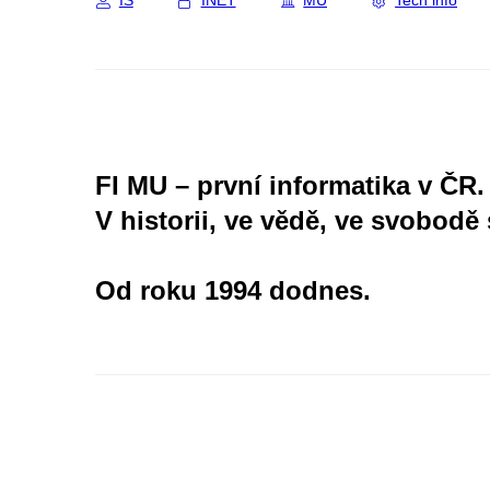
IS
INET
MU
Tech info
FI MU – první informatika v ČR.
V historii, ve vědě, ve svobodě 
Od roku 1994 dodnes.