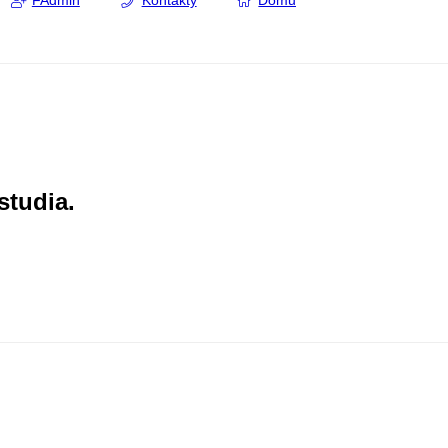
FAdmin
Kontakty
Domů
studia.