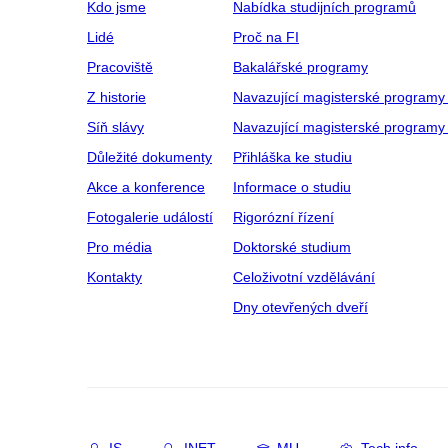
Kdo jsme
Nabídka studijních programů
Lidé
Proč na FI
Pracoviště
Bakalářské programy
Z historie
Navazující magisterské programy
Síň slávy
Navazující magisterské programy 
Důležité dokumenty
Přihláška ke studiu
Akce a konference
Informace o studiu
Fotogalerie událostí
Rigorózní řízení
Pro média
Doktorské studium
Kontakty
Celoživotní vzdělávání
Dny otevřených dveří