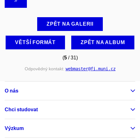
ZPĚT NA GALERII
VĚTŠÍ FORMÁT
ZPĚT NA ALBUM
(
5
/ 31)
Odpovědný kontakt:
webmaster
@fi
.muni
.cz
O nás
Chci studovat
Výzkum