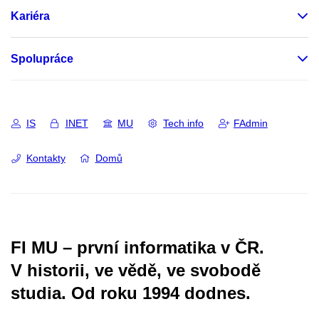
Kariéra
Spolupráce
IS
INET
MU
Tech info
FAdmin
Kontakty
Domů
FI MU – první informatika v ČR.
V historii, ve vědě, ve svobodě
studia.
Od roku 1994 dodnes.