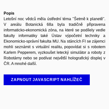
Popis
Letošní noc vědců měla ústřední téma "Šetrně k planetě".
V areálu Botanická 68a byla tradičně připravena
informaticko-ekonomická zóna, na které se podílely vedle
fakulty informatiky také Ústav výpočetní techniky a
Ekonomicko-správní fakulta MU. Na stáncích FI se zájemci
mohli seznámit s virtuální realitu, popovídat si s robotem
Karlem Pepperem, vyzkoušet letecký simulátor a roboty z
Robotárny nebo se podívat největší holografický displej v
ČR. A mnohé další.
ZAPNOUT JAVASCRIPT NAHLÍŽEČ