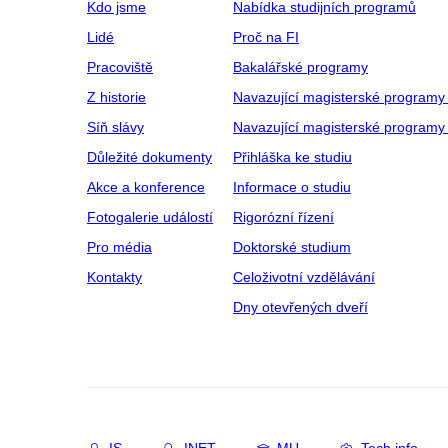
Kdo jsme
Nabídka studijních programů
Lidé
Proč na FI
Pracoviště
Bakalářské programy
Z historie
Navazující magisterské programy
Síň slávy
Navazující magisterské programy 
Důležité dokumenty
Přihláška ke studiu
Akce a konference
Informace o studiu
Fotogalerie událostí
Rigorózní řízení
Pro média
Doktorské studium
Kontakty
Celoživotní vzdělávání
Dny otevřených dveří