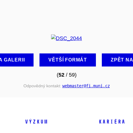
A GALERII
VĚTŠÍ FORMÁT
ZPĚT N
(
52
/ 59)
Odpovědný kontakt:
webmaster
@fi
.muni
.cz
VÝZKUM
KARIÉRA