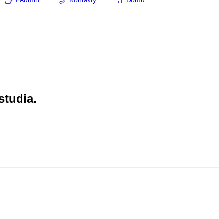
FAdmin
Kontakty
Domů
studia.