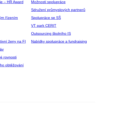
gie – HR Award
Možnosti spolupráce
Sdružení průmyslových partnerů
ým řízením
Spolupráce se SŠ
VT park CERIT
Outsourcing školního IS
tivní ženy na FI
Nabídky spolupráce a fundraising
ráv
é rovnosti
ího obtěžování