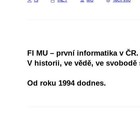
IS
INET
MU
Tech info
FI MU – první informatika v ČR.
V historii, ve vědě, ve svobodě 
Od roku 1994 dodnes.