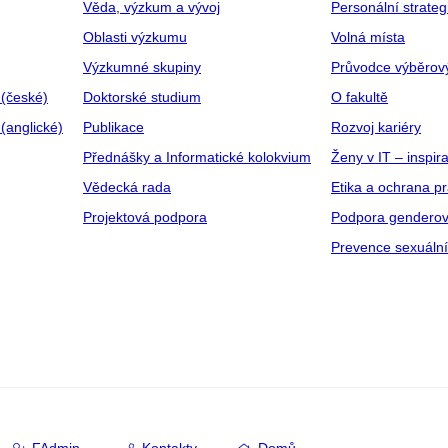
Věda, výzkum a vývoj
Personální strate
Oblasti výzkumu
Volná místa
Výzkumné skupiny
Průvodce výběrov
 (české)
Doktorské studium
O fakultě
(anglické)
Publikace
Rozvoj kariéry
Přednášky a Informatické kolokvium
Ženy v IT – inspira
Vědecká rada
Etika a ochrana p
Projektová podpora
Podpora genderov
Prevence sexuáln