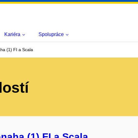
Kariéra
Spolupráce
ha (1) FI a Scala
lostí
naha (1) FI a Scala