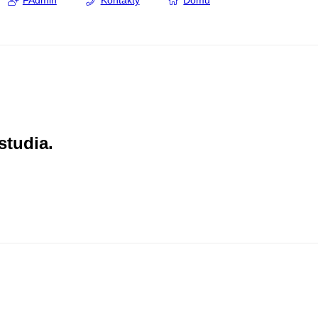
FAdmin
Kontakty
Domů
studia.