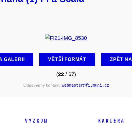
A GALERII
VĚTŠÍ FORMÁT
ZPĚT N
(
22
/ 67)
Odpovědný kontakt:
webmaster
@fi
.muni
.cz
VÝZKUM
KARIÉRA