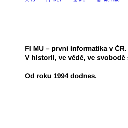
IS
INET
MU
Tech info
FI MU – první informatika v ČR.
V historii, ve vědě, ve svobodě 
Od roku 1994 dodnes.