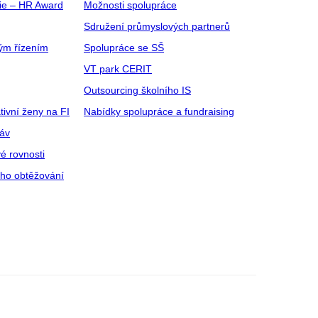
gie – HR Award
Možnosti spolupráce
Sdružení průmyslových partnerů
ým řízením
Spolupráce se SŠ
VT park CERIT
Outsourcing školního IS
tivní ženy na FI
Nabídky spolupráce a fundraising
ráv
é rovnosti
ího obtěžování