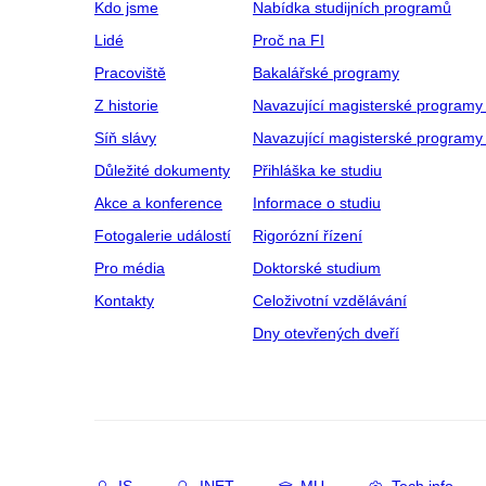
Kdo jsme
Nabídka studijních programů
Lidé
Proč na FI
Pracoviště
Bakalářské programy
Z historie
Navazující magisterské programy
Síň slávy
Navazující magisterské programy 
Důležité dokumenty
Přihláška ke studiu
Akce a konference
Informace o studiu
Fotogalerie událostí
Rigorózní řízení
Pro média
Doktorské studium
Kontakty
Celoživotní vzdělávání
Dny otevřených dveří