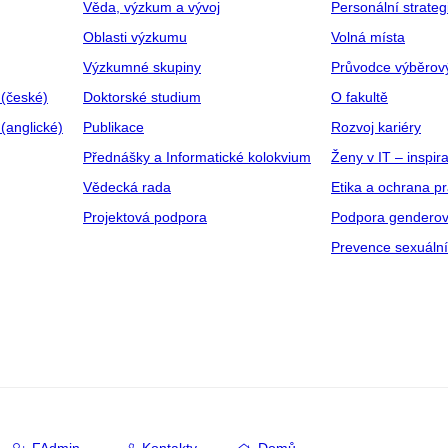
Věda, výzkum a vývoj
Personální strate
Oblasti výzkumu
Volná místa
Výzkumné skupiny
Průvodce výběrov
 (české)
Doktorské studium
O fakultě
(anglické)
Publikace
Rozvoj kariéry
Přednášky a Informatické kolokvium
Ženy v IT – inspira
Vědecká rada
Etika a ochrana p
Projektová podpora
Podpora genderov
Prevence sexuáln