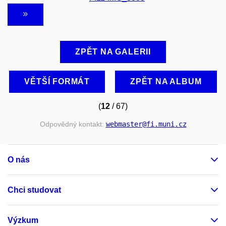
ZPĚT NA GALERII
VĚTŠÍ FORMÁT
ZPĚT NA ALBUM
(
12
/ 67)
Odpovědný kontakt:
webmaster
@fi
.muni
.cz
O nás
Chci studovat
Výzkum