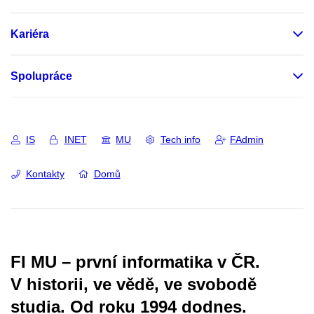
Kariéra
Spolupráce
IS
INET
MU
Tech info
FAdmin
Kontakty
Domů
FI MU – první informatika v ČR.
V historii, ve vědě, ve svobodě
studia.
Od roku 1994 dodnes.