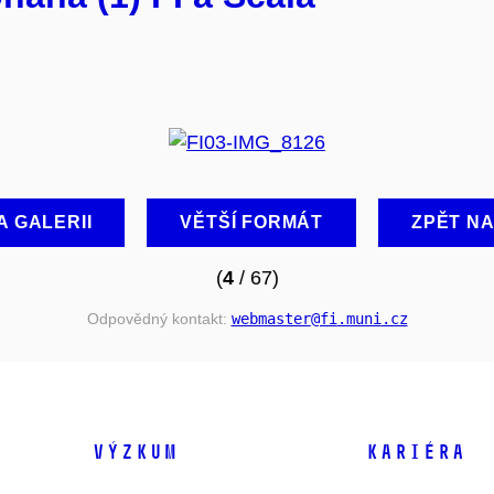
A GALERII
VĚTŠÍ FORMÁT
ZPĚT N
(
4
/ 67)
Odpovědný kontakt:
webmaster
@fi
.muni
.cz
VÝZKUM
KARIÉRA