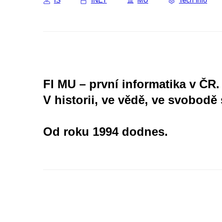
IS
INET
MU
Tech info
FI MU – první informatika v ČR.
V historii, ve vědě, ve svobodě 
Od roku 1994 dodnes.