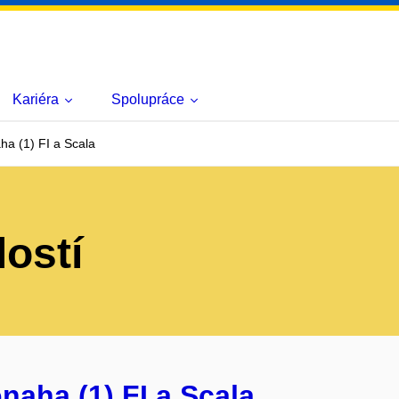
Kariéra
Spolupráce
ha (1) FI a Scala
lostí
naha (1) FI a Scala