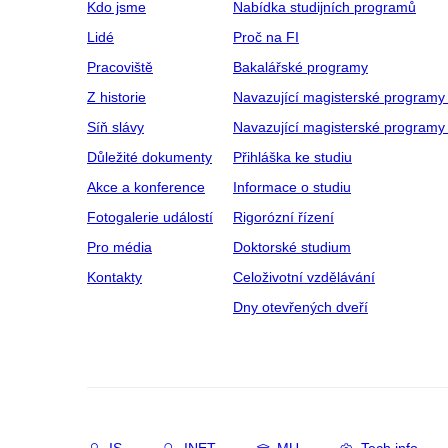
Kdo jsme
Nabídka studijních programů
Lidé
Proč na FI
Pracoviště
Bakalářské programy
Z historie
Navazující magisterské programy
Síň slávy
Navazující magisterské programy 
Důležité dokumenty
Přihláška ke studiu
Akce a konference
Informace o studiu
Fotogalerie událostí
Rigorózní řízení
Pro média
Doktorské studium
Kontakty
Celoživotní vzdělávání
Dny otevřených dveří