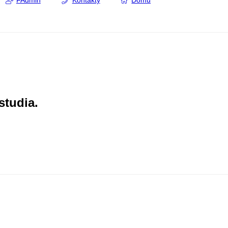
FAdmin
Kontakty
Domů
studia.