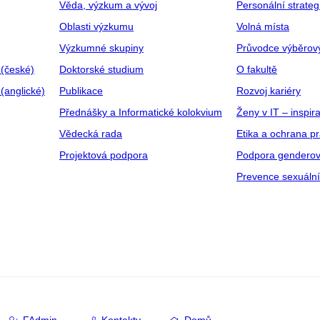
Věda, výzkum a vývoj
Personální strate
Oblasti výzkumu
Volná místa
Výzkumné skupiny
Průvodce výběrov
 (české)
Doktorské studium
O fakultě
(anglické)
Publikace
Rozvoj kariéry
Přednášky a Informatické kolokvium
Ženy v IT – inspira
Vědecká rada
Etika a ochrana p
Projektová podpora
Podpora genderov
Prevence sexuáln