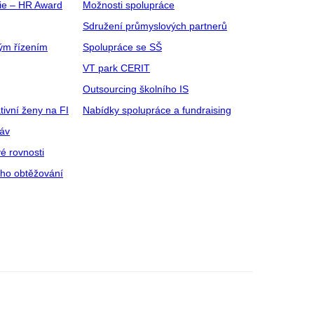
gie – HR Award
Možnosti spolupráce
Sdružení průmyslových partnerů
ým řízením
Spolupráce se SŠ
VT park CERIT
Outsourcing školního IS
tivní ženy na FI
Nabídky spolupráce a fundraising
ráv
é rovnosti
ího obtěžování