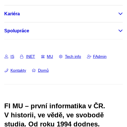
Kariéra
Spolupráce
IS
INET
MU
Tech info
FAdmin
Kontakty
Domů
FI MU – první informatika v ČR.
V historii, ve vědě, ve svobodě
studia.
Od roku 1994 dodnes.