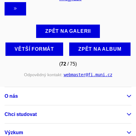
ZPĚT NA GALERII
VĚTŠÍ FORMÁT
ZPĚT NA ALBUM
(
72
/ 75)
Odpovědný kontakt:
webmaster
@fi
.muni
.cz
O nás
Chci studovat
Výzkum