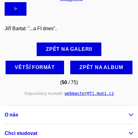
Jiří Bartat: "...a FI dnes".
ZPĚT NA GALERII
VĚTŠÍ FORMÁT
ZPĚT NA ALBUM
(
50
/ 75)
Odpovědný kontakt:
webmaster
@fi
.muni
.cz
O nás
Chci studovat