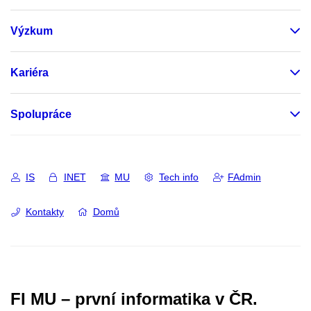
Výzkum
Kariéra
Spolupráce
IS
INET
MU
Tech info
FAdmin
Kontakty
Domů
FI MU – první informatika v ČR.