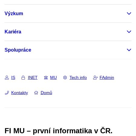
Výzkum
Kariéra
Spolupráce
IS
INET
MU
Tech info
FAdmin
Kontakty
Domů
FI MU – první informatika v ČR.