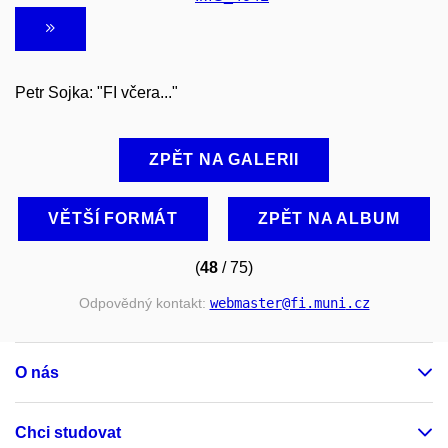
Petr Sojka: "FI včera..."
ZPĚT NA GALERII
VĚTŠÍ FORMÁT
ZPĚT NA ALBUM
(
48
/ 75)
Odpovědný kontakt:
webmaster
@fi
.muni
.cz
O nás
Chci studovat