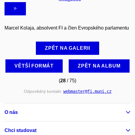
Marcel Kolaja, absolvent FI a člen Evropského parlamentu
ZPĚT NA GALERII
VĚTŠÍ FORMÁT
ZPĚT NA ALBUM
(
28
/ 75)
Odpovědný kontakt:
webmaster
@fi
.muni
.cz
O nás
Chci studovat