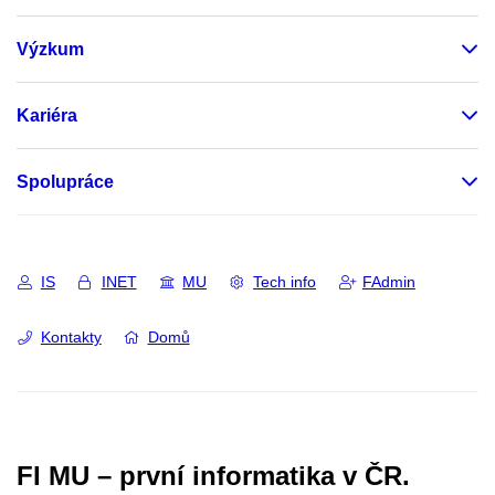
Výzkum
Kariéra
Spolupráce
IS
INET
MU
Tech info
FAdmin
Kontakty
Domů
FI MU – první informatika v ČR.