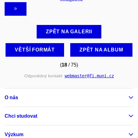
ZPĚT NA GALERII
VĚTŠÍ FORMÁT
ZPĚT NA ALBUM
(
18
/ 75)
Odpovědný kontakt:
webmaster
@fi
.muni
.cz
O nás
Chci studovat
Výzkum