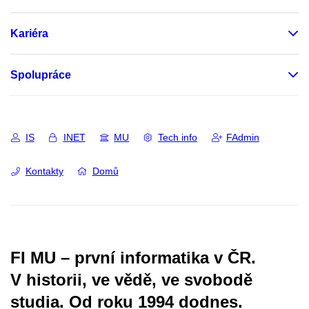
Kariéra
Spolupráce
IS
INET
MU
Tech info
FAdmin
Kontakty
Domů
FI MU – první informatika v ČR.
V historii, ve vědě, ve svobodě
studia.
Od roku 1994 dodnes.