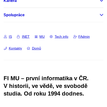
Kariéra
Spolupráce
IS
INET
MU
Tech info
FAdmin
Kontakty
Domů
FI MU – první informatika v ČR.
V historii, ve vědě, ve svobodě
studia.
Od roku 1994 dodnes.