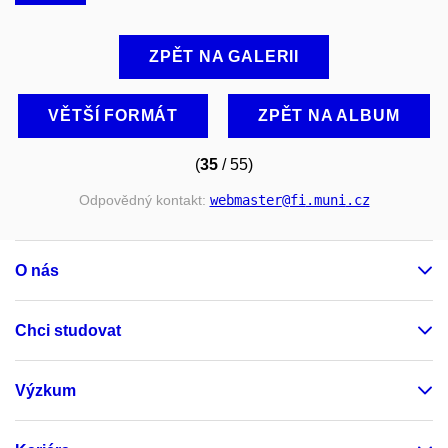
ZPĚT NA GALERII
VĚTŠÍ FORMÁT
ZPĚT NA ALBUM
(
35
/ 55)
Odpovědný kontakt:
webmaster
@fi
.muni
.cz
O nás
Chci studovat
Výzkum