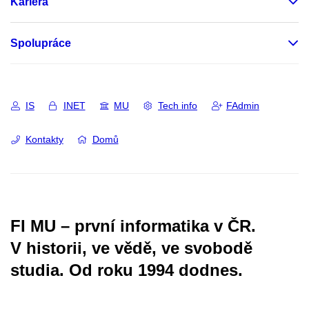
Kariéra
Spolupráce
IS
INET
MU
Tech info
FAdmin
Kontakty
Domů
FI MU – první informatika v ČR.
V historii, ve vědě, ve svobodě
studia.
Od roku 1994 dodnes.