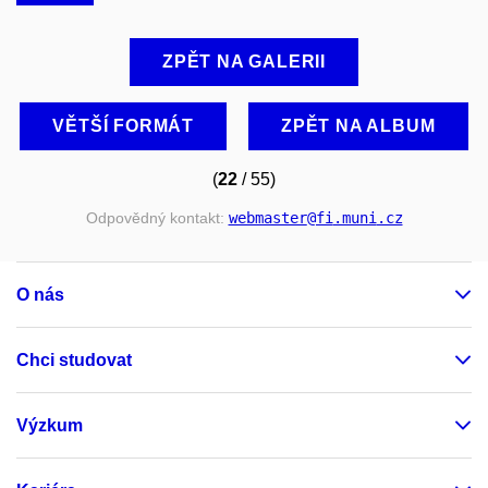
ZPĚT NA GALERII
VĚTŠÍ FORMÁT
ZPĚT NA ALBUM
(
22
/ 55)
Odpovědný kontakt:
webmaster
@fi
.muni
.cz
O nás
Chci studovat
Výzkum