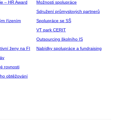
gie – HR Award
Možnosti spolupráce
Sdružení průmyslových partnerů
ým řízením
Spolupráce se SŠ
VT park CERIT
Outsourcing školního IS
tivní ženy na FI
Nabídky spolupráce a fundraising
ráv
é rovnosti
ího obtěžování