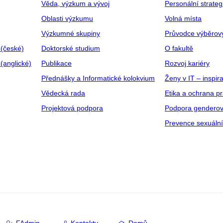
Věda, výzkum a vývoj
Personální strate
Oblasti výzkumu
Volná místa
Výzkumné skupiny
Průvodce výběrov
 (české)
Doktorské studium
O fakultě
(anglické)
Publikace
Rozvoj kariéry
Přednášky a Informatické kolokvium
Ženy v IT – inspira
Vědecká rada
Etika a ochrana p
Projektová podpora
Podpora genderov
Prevence sexuáln