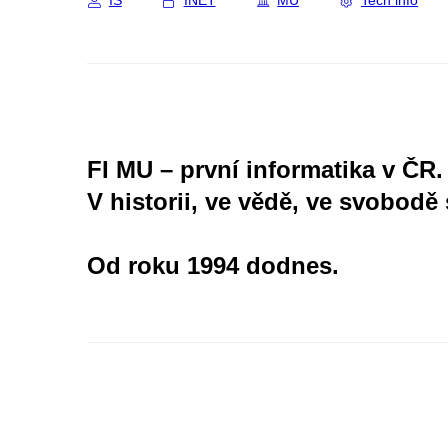
IS
INET
MU
Tech info
FI MU – první informatika v ČR.
V historii, ve vědě, ve svobodě 
Od roku 1994 dodnes.