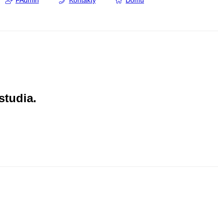
FAdmin
Kontakty
Domů
studia.