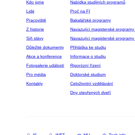
Kdo jsme
Nabídka studijních programů
Lidé
Proč na FI
Pracoviště
Bakalářské programy
Z historie
Navazující magisterské programy
Síň slávy
Navazující magisterské programy 
Důležité dokumenty
Přihláška ke studiu
Akce a konference
Informace o studiu
Fotogalerie událostí
Rigorózní řízení
Pro média
Doktorské studium
Kontakty
Celoživotní vzdělávání
Dny otevřených dveří