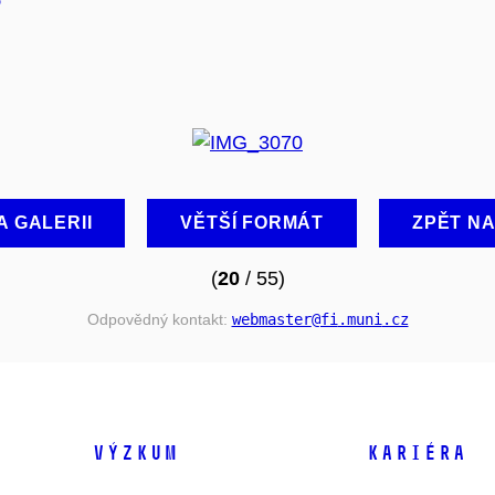
A GALERII
VĚTŠÍ FORMÁT
ZPĚT N
(
20
/ 55)
Odpovědný kontakt:
webmaster
@fi
.muni
.cz
VÝZKUM
KARIÉRA