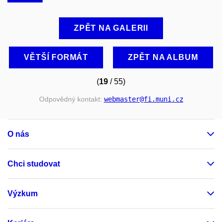
ZPĚT NA GALERII
VĚTŠÍ FORMÁT
ZPĚT NA ALBUM
(
19
/ 55)
Odpovědný kontakt:
webmaster
@fi
.muni
.cz
O nás
Chci studovat
Výzkum