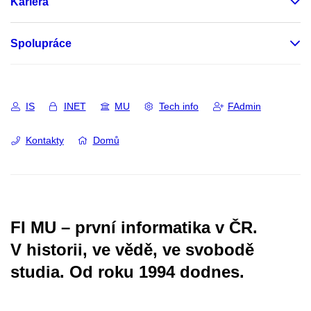
Kariéra
Spolupráce
IS
INET
MU
Tech info
FAdmin
Kontakty
Domů
FI MU – první informatika v ČR.
V historii, ve vědě, ve svobodě
studia.
Od roku 1994 dodnes.