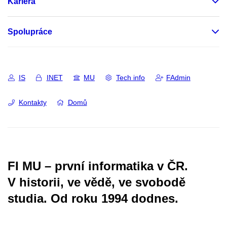
Kariéra
Spolupráce
IS
INET
MU
Tech info
FAdmin
Kontakty
Domů
FI MU – první informatika v ČR.
V historii, ve vědě, ve svobodě
studia.
Od roku 1994 dodnes.