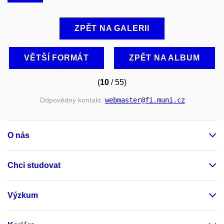
ZPĚT NA GALERII
VĚTŠÍ FORMÁT
ZPĚT NA ALBUM
(
10
/ 55)
Odpovědný kontakt:
webmaster
@fi
.muni
.cz
O nás
Chci studovat
Výzkum