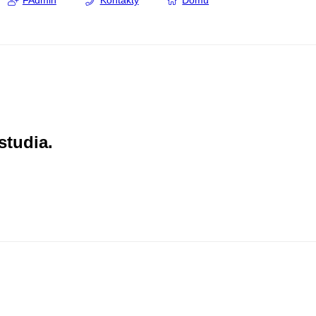
FAdmin
Kontakty
Domů
studia.