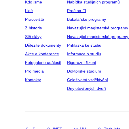
Kdo jsme
Nabídka studijních programů
Lidé
Proč na FI
Pracoviště
Bakalářské programy
Z historie
Navazující magisterské programy
Síň slávy
Navazující magisterské programy 
Důležité dokumenty
Přihláška ke studiu
Akce a konference
Informace o studiu
Fotogalerie událostí
Rigorózní řízení
Pro média
Doktorské studium
Kontakty
Celoživotní vzdělávání
Dny otevřených dveří