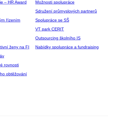
gie – HR Award
Možnosti spolupráce
Sdružení průmyslových partnerů
ým řízením
Spolupráce se SŠ
VT park CERIT
Outsourcing školního IS
tivní ženy na FI
Nabídky spolupráce a fundraising
ráv
é rovnosti
ího obtěžování