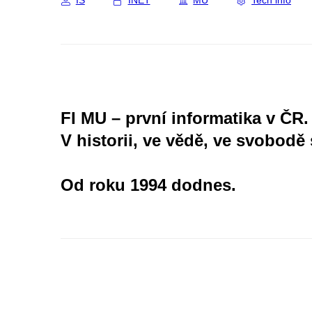
IS
INET
MU
Tech info
FI MU – první informatika v ČR.
V historii, ve vědě, ve svobodě 
Od roku 1994 dodnes.