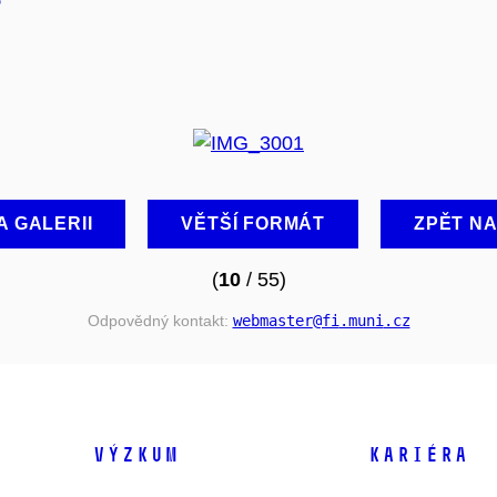
A GALERII
VĚTŠÍ FORMÁT
ZPĚT N
(
10
/ 55)
Odpovědný kontakt:
webmaster
@fi
.muni
.cz
VÝZKUM
KARIÉRA