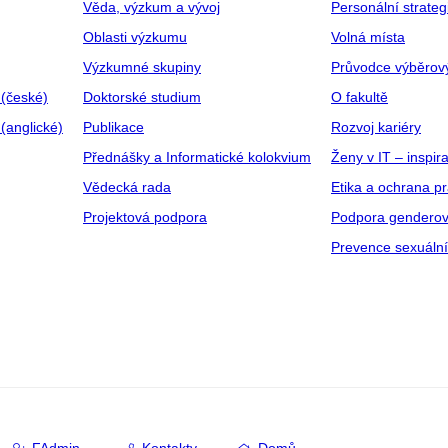
Věda, výzkum a vývoj
Personální strate
Oblasti výzkumu
Volná místa
Výzkumné skupiny
Průvodce výběrov
 (české)
Doktorské studium
O fakultě
(anglické)
Publikace
Rozvoj kariéry
Přednášky a Informatické kolokvium
Ženy v IT – inspira
Vědecká rada
Etika a ochrana p
Projektová podpora
Podpora genderov
Prevence sexuáln