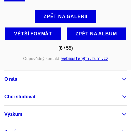
ZPĚT NA GALERII
VĚTŠÍ FORMÁT
ZPĚT NA ALBUM
(
8
/ 55)
Odpovědný kontakt:
webmaster
@fi
.muni
.cz
O nás
Chci studovat
Výzkum