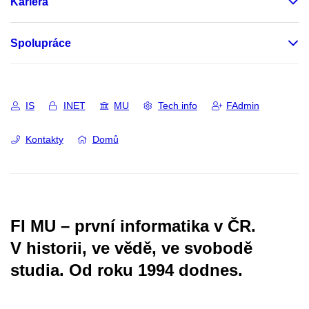
Kariéra
Spolupráce
IS
INET
MU
Tech info
FAdmin
Kontakty
Domů
FI MU – první informatika v ČR.
V historii, ve vědě, ve svobodě
studia.
Od roku 1994 dodnes.