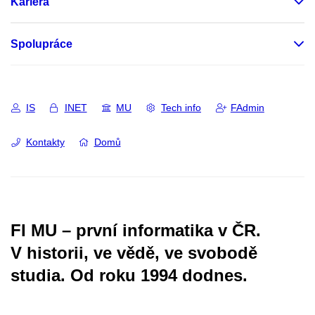
Kariéra
Spolupráce
IS
INET
MU
Tech info
FAdmin
Kontakty
Domů
FI MU – první informatika v ČR.
V historii, ve vědě, ve svobodě
studia.
Od roku 1994 dodnes.