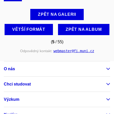
ZPĚT NA GALERII
VĚTŠÍ FORMÁT
ZPĚT NA ALBUM
(
5
/ 55)
Odpovědný kontakt:
webmaster
@fi
.muni
.cz
O nás
Chci studovat
Výzkum