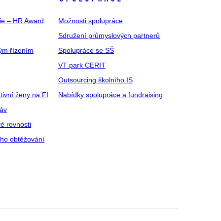
gie – HR Award
Možnosti spolupráce
Sdružení průmyslových partnerů
ým řízením
Spolupráce se SŠ
VT park CERIT
Outsourcing školního IS
tivní ženy na FI
Nabídky spolupráce a fundraising
ráv
é rovnosti
ího obtěžování