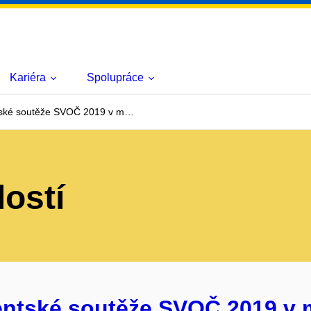
Kariéra
Spolupráce
ntské soutěže SVOČ 2019 v m…
lostí
entské soutěže SVOČ 2019 v 