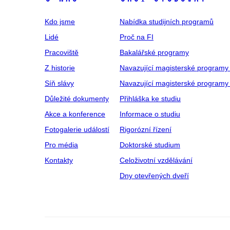
Kdo jsme
Nabídka studijních programů
Lidé
Proč na FI
Pracoviště
Bakalářské programy
Z historie
Navazující magisterské programy
Síň slávy
Navazující magisterské programy 
Důležité dokumenty
Přihláška ke studiu
Akce a konference
Informace o studiu
Fotogalerie událostí
Rigorózní řízení
Pro média
Doktorské studium
Kontakty
Celoživotní vzdělávání
Dny otevřených dveří