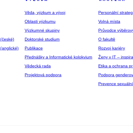
Věda, výzkum a vývoj
Personální strate
Oblasti výzkumu
Volná místa
Výzkumné skupiny
Průvodce výběrov
 (české)
Doktorské studium
O fakultě
(anglické)
Publikace
Rozvoj kariéry
Přednášky a Informatické kolokvium
Ženy v IT – inspira
Vědecká rada
Etika a ochrana p
Projektová podpora
Podpora genderov
Prevence sexuáln