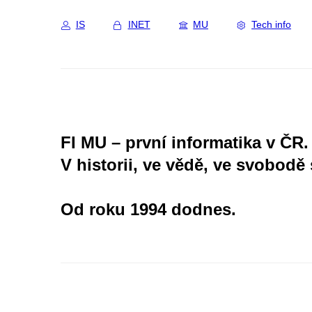
IS
INET
MU
Tech info
FI MU – první informatika v ČR.
V historii, ve vědě, ve svobodě 
Od roku 1994 dodnes.