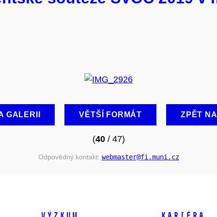
A GALERII
VĚTŠÍ FORMÁT
ZPĚT N
(
40
/ 47)
Odpovědný kontakt:
webmaster
@fi
.muni
.cz
VÝZKUM
KARIÉRA