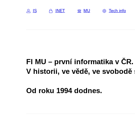
IS
INET
MU
Tech info
FI MU – první informatika v ČR.
V historii, ve vědě, ve svobodě 
Od roku 1994 dodnes.