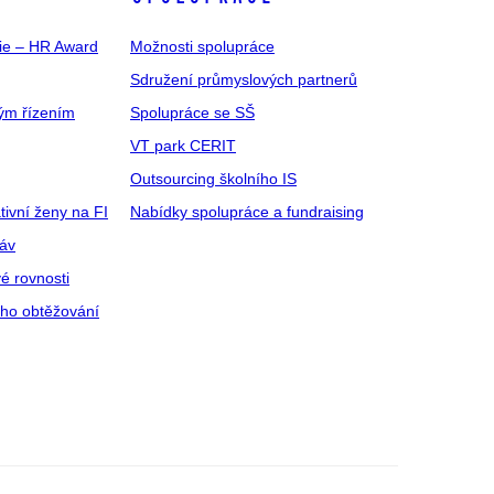
gie – HR Award
Možnosti spolupráce
Sdružení průmyslových partnerů
ým řízením
Spolupráce se SŠ
VT park CERIT
Outsourcing školního IS
tivní ženy na FI
Nabídky spolupráce a fundraising
ráv
é rovnosti
ího obtěžování