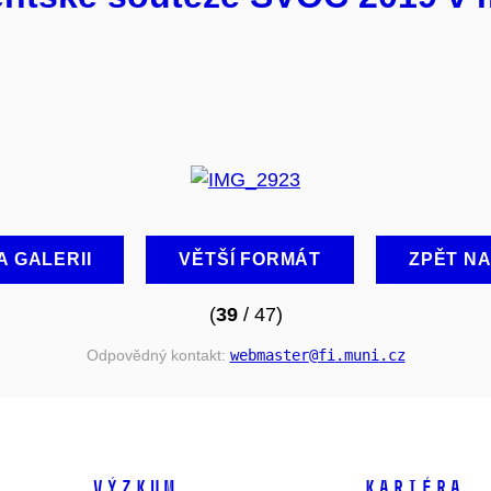
A GALERII
VĚTŠÍ FORMÁT
ZPĚT N
(
39
/ 47)
Odpovědný kontakt:
webmaster
@fi
.muni
.cz
VÝZKUM
KARIÉRA