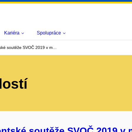
Kariéra
Spolupráce
ntské soutěže SVOČ 2019 v m…
lostí
entské soutěže SVOČ 2019 v 