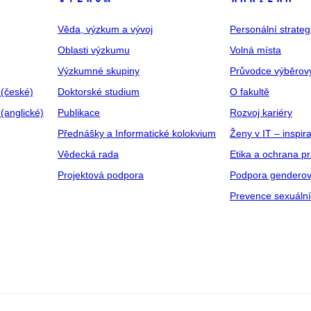
Věda, výzkum a vývoj
Personální strate
Oblasti výzkumu
Volná místa
Výzkumné skupiny
Průvodce výběrov
 (české)
Doktorské studium
O fakultě
(anglické)
Publikace
Rozvoj kariéry
Přednášky a Informatické kolokvium
Ženy v IT – inspira
Vědecká rada
Etika a ochrana p
Projektová podpora
Podpora genderov
Prevence sexuáln