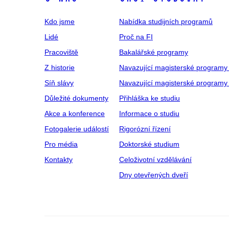
Kdo jsme
Nabídka studijních programů
Lidé
Proč na FI
Pracoviště
Bakalářské programy
Z historie
Navazující magisterské programy
Síň slávy
Navazující magisterské programy 
Důležité dokumenty
Přihláška ke studiu
Akce a konference
Informace o studiu
Fotogalerie událostí
Rigorózní řízení
Pro média
Doktorské studium
Kontakty
Celoživotní vzdělávání
Dny otevřených dveří