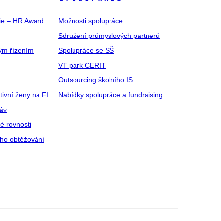
gie – HR Award
Možnosti spolupráce
Sdružení průmyslových partnerů
ým řízením
Spolupráce se SŠ
VT park CERIT
Outsourcing školního IS
tivní ženy na FI
Nabídky spolupráce a fundraising
ráv
é rovnosti
ího obtěžování