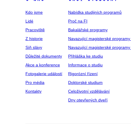
Kdo jsme
Nabídka studijních programů
Lidé
Proč na FI
Pracoviště
Bakalářské programy
Z historie
Navazující magisterské programy
Síň slávy
Navazující magisterské programy 
Důležité dokumenty
Přihláška ke studiu
Akce a konference
Informace o studiu
Fotogalerie událostí
Rigorózní řízení
Pro média
Doktorské studium
Kontakty
Celoživotní vzdělávání
Dny otevřených dveří