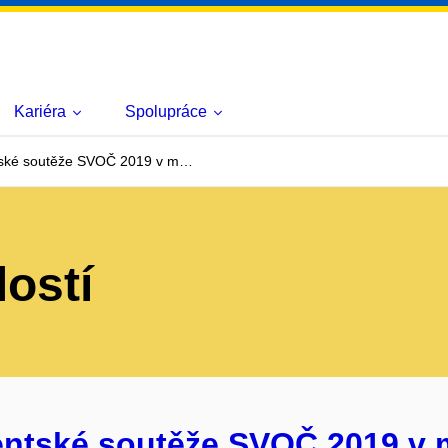
Kariéra
Spolupráce
ntské soutěže SVOČ 2019 v m…
lostí
entské soutěže SVOČ 2019 v 