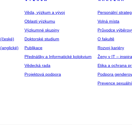
Věda, výzkum a vývoj
Personální strate
Oblasti výzkumu
Volná místa
Výzkumné skupiny
Průvodce výběrov
 (české)
Doktorské studium
O fakultě
(anglické)
Publikace
Rozvoj kariéry
Přednášky a Informatické kolokvium
Ženy v IT – inspira
Vědecká rada
Etika a ochrana p
Projektová podpora
Podpora genderov
Prevence sexuáln