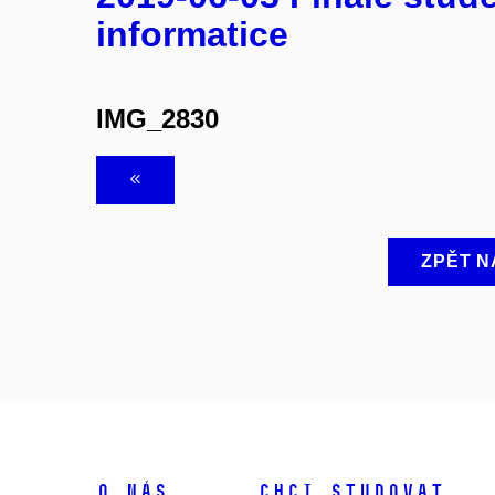
informatice
IMG_2830
ZPĚT N
O NÁS
CHCI STUDOVAT