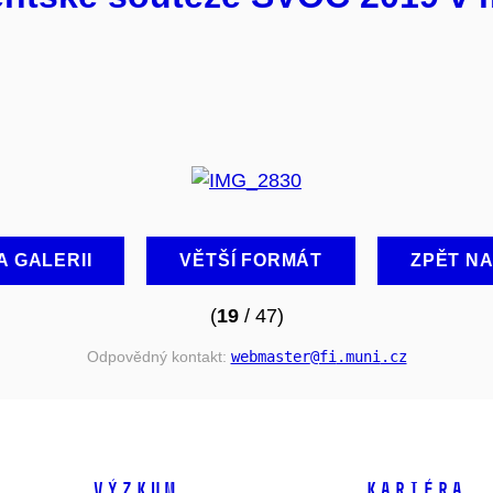
A GALERII
VĚTŠÍ FORMÁT
ZPĚT N
(
19
/ 47)
Odpovědný kontakt:
webmaster
@fi
.muni
.cz
VÝZKUM
KARIÉRA