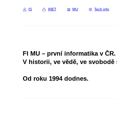
IS
INET
MU
Tech info
FI MU – první informatika v ČR.
V historii, ve vědě, ve svobodě 
Od roku 1994 dodnes.