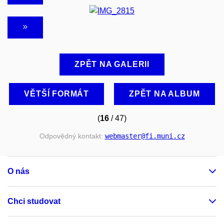
ZPĚT NA GALERII
VĚTŠÍ FORMÁT
ZPĚT NA ALBUM
(
16
/ 47)
Odpovědný kontakt:
webmaster
@fi
.muni
.cz
O nás
Chci studovat