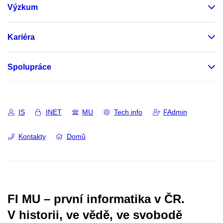
Výzkum
Kariéra
Spolupráce
IS
INET
MU
Tech info
FAdmin
Kontakty
Domů
FI MU – první informatika v ČR.
V historii, ve vědě, ve svobodě