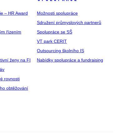
gie – HR Award
Možnosti spolupráce
Sdružení průmyslových partnerů
ým řízením
Spolupráce se SŠ
VT park CERIT
Outsourcing školního IS
tivní ženy na FI
Nabídky spolupráce a fundraising
ráv
é rovnosti
ího obtěžování