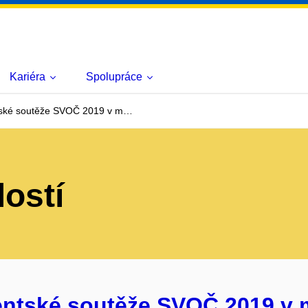
Kariéra
Spolupráce
ntské soutěže SVOČ 2019 v m…
lostí
entské soutěže SVOČ 2019 v 