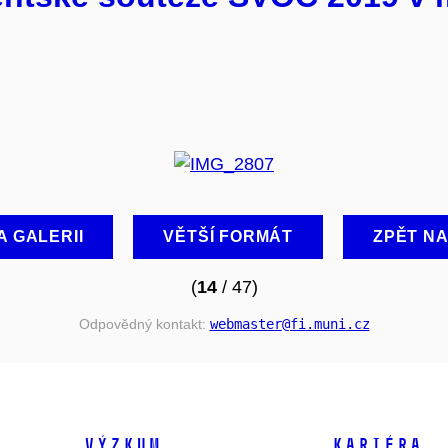
A GALERII
VĚTŠÍ FORMÁT
ZPĚT N
(
14
/ 47)
Odpovědný kontakt:
webmaster
@fi
.muni
.cz
VÝZKUM
KARIÉRA