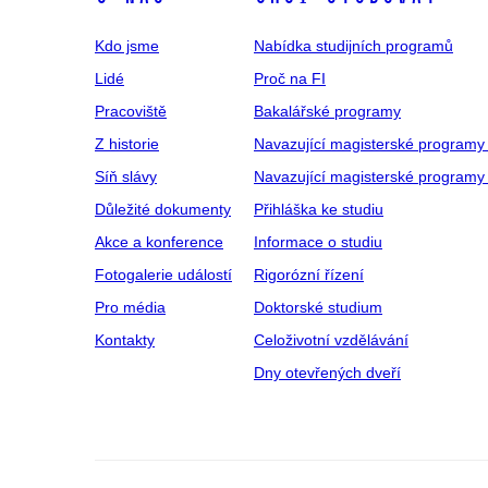
Kdo jsme
Nabídka studijních programů
Lidé
Proč na FI
Pracoviště
Bakalářské programy
Z historie
Navazující magisterské programy
Síň slávy
Navazující magisterské programy 
Důležité dokumenty
Přihláška ke studiu
Akce a konference
Informace o studiu
Fotogalerie událostí
Rigorózní řízení
Pro média
Doktorské studium
Kontakty
Celoživotní vzdělávání
Dny otevřených dveří