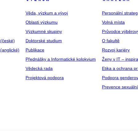
Věda, výzkum a vývoj
Personální strate
Oblasti výzkumu
Volná místa
Výzkumné skupiny
Průvodce výběrov
 (české)
Doktorské studium
O fakultě
(anglické)
Publikace
Rozvoj kariéry
Přednášky a Informatické kolokvium
Ženy v IT – inspira
Vědecká rada
Etika a ochrana p
Projektová podpora
Podpora genderov
Prevence sexuáln