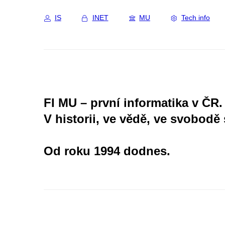
IS
INET
MU
Tech info
FI MU – první informatika v ČR.
V historii, ve vědě, ve svobodě 
Od roku 1994 dodnes.