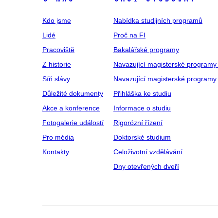
Kdo jsme
Nabídka studijních programů
Lidé
Proč na FI
Pracoviště
Bakalářské programy
Z historie
Navazující magisterské programy
Síň slávy
Navazující magisterské programy 
Důležité dokumenty
Přihláška ke studiu
Akce a konference
Informace o studiu
Fotogalerie událostí
Rigorózní řízení
Pro média
Doktorské studium
Kontakty
Celoživotní vzdělávání
Dny otevřených dveří