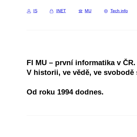
IS
INET
MU
Tech info
FI MU – první informatika v ČR.
V historii, ve vědě, ve svobodě 
Od roku 1994 dodnes.