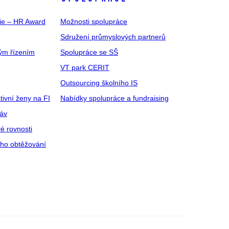
gie – HR Award
Možnosti spolupráce
Sdružení průmyslových partnerů
ým řízením
Spolupráce se SŠ
VT park CERIT
Outsourcing školního IS
tivní ženy na FI
Nabídky spolupráce a fundraising
ráv
é rovnosti
ího obtěžování