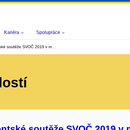
Kariéra
Spolupráce
ntské soutěže SVOČ 2019 v m…
lostí
entské soutěže SVOČ 2019 v 