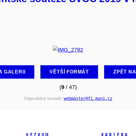
A GALERII
VĚTŠÍ FORMÁT
ZPĚT N
(
9
/ 47)
Odpovědný kontakt:
webmaster
@fi
.muni
.cz
VÝZKUM
KARIÉRA