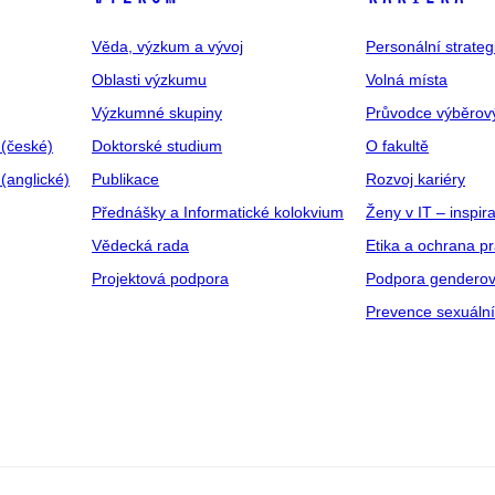
Věda, výzkum a vývoj
Personální strate
Oblasti výzkumu
Volná místa
Výzkumné skupiny
Průvodce výběrov
 (české)
Doktorské studium
O fakultě
(anglické)
Publikace
Rozvoj kariéry
Přednášky a Informatické kolokvium
Ženy v IT – inspira
Vědecká rada
Etika a ochrana p
Projektová podpora
Podpora genderov
Prevence sexuáln