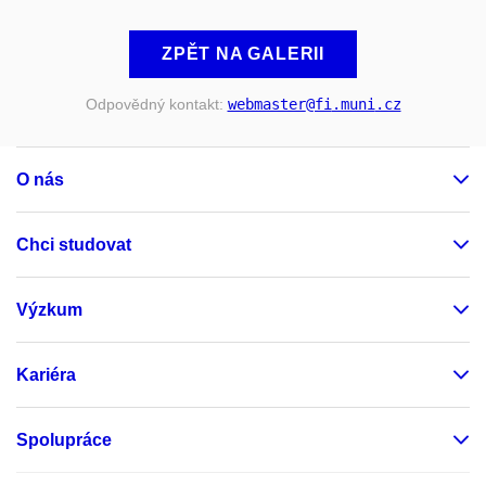
ZPĚT NA GALERII
Odpovědný kontakt:
webmaster
@fi
.muni
.cz
O nás
Chci studovat
Výzkum
Kariéra
Spolupráce