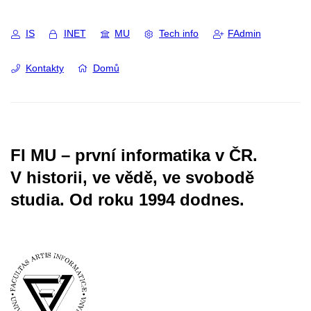
IS
INET
MU
Tech info
FAdmin
Kontakty
Domů
FI MU – první informatika v ČR.
V historii, ve vědě, ve svobodě
studia.
Od roku 1994 dodnes.