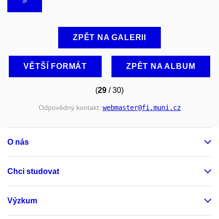
ZPĚT NA GALERII
VĚTŠÍ FORMÁT
ZPĚT NA ALBUM
(
29
/ 30)
Odpovědný kontakt:
webmaster
@fi
.muni
.cz
O nás
Chci studovat
Výzkum