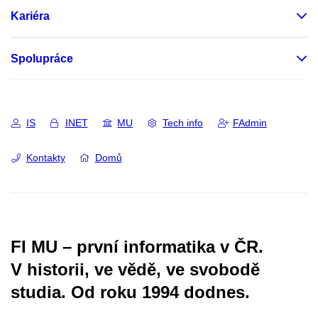
Kariéra
Spolupráce
IS
INET
MU
Tech info
FAdmin
Kontakty
Domů
FI MU – první informatika v ČR.
V historii, ve vědě, ve svobodě
studia.
Od roku 1994 dodnes.