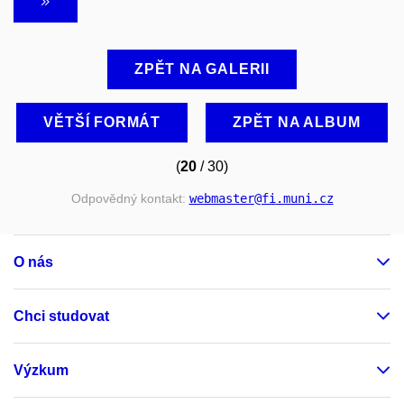
ZPĚT NA GALERII
VĚTŠÍ FORMÁT
ZPĚT NA ALBUM
(
20
/ 30)
Odpovědný kontakt:
webmaster
@fi
.muni
.cz
O nás
Chci studovat
Výzkum