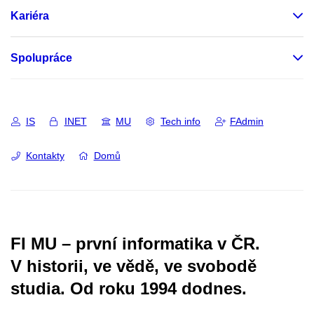
Kariéra
Spolupráce
IS
INET
MU
Tech info
FAdmin
Kontakty
Domů
FI MU – první informatika v ČR.
V historii, ve vědě, ve svobodě
studia.
Od roku 1994 dodnes.