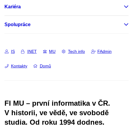
Kariéra
Spolupráce
IS
INET
MU
Tech info
FAdmin
Kontakty
Domů
FI MU – první informatika v ČR.
V historii, ve vědě, ve svobodě
studia.
Od roku 1994 dodnes.