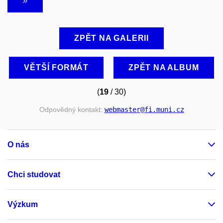
ZPĚT NA GALERII
VĚTŠÍ FORMÁT
ZPĚT NA ALBUM
(
19
/ 30)
Odpovědný kontakt:
webmaster
@fi
.muni
.cz
O nás
Chci studovat
Výzkum