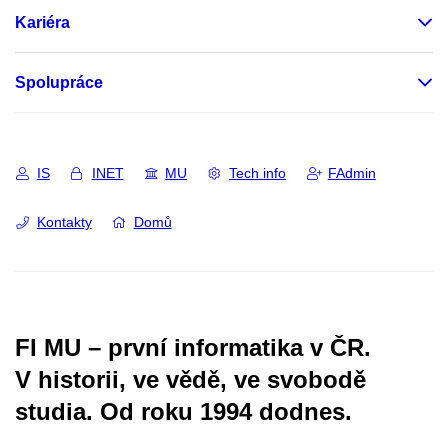
Kariéra
Spolupráce
IS
INET
MU
Tech info
FAdmin
Kontakty
Domů
FI MU – první informatika v ČR.
V historii, ve vědě, ve svobodě
studia.
Od roku 1994 dodnes.