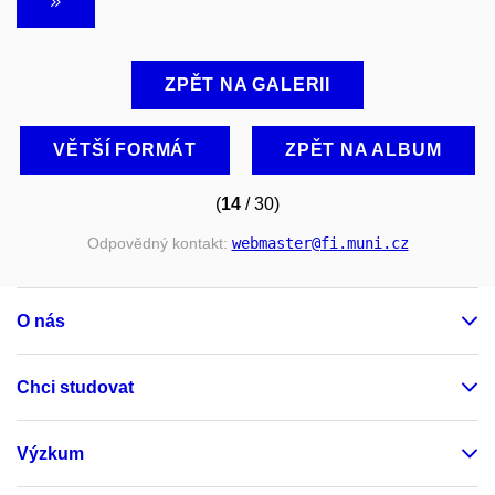
ZPĚT NA GALERII
VĚTŠÍ FORMÁT
ZPĚT NA ALBUM
(
14
/ 30)
Odpovědný kontakt:
webmaster
@fi
.muni
.cz
O nás
Chci studovat
Výzkum