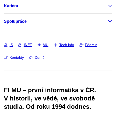
Kariéra
Spolupráce
IS
INET
MU
Tech info
FAdmin
Kontakty
Domů
FI MU – první informatika v ČR.
V historii, ve vědě, ve svobodě
studia.
Od roku 1994 dodnes.