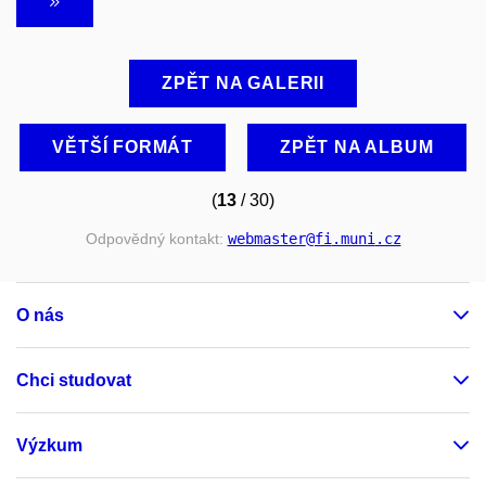
ZPĚT NA GALERII
VĚTŠÍ FORMÁT
ZPĚT NA ALBUM
(
13
/ 30)
Odpovědný kontakt:
webmaster
@fi
.muni
.cz
O nás
Chci studovat
Výzkum