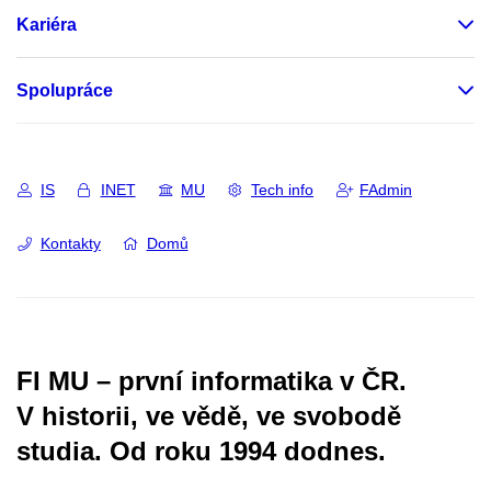
Kariéra
Spolupráce
IS
INET
MU
Tech info
FAdmin
Kontakty
Domů
FI MU – první informatika v ČR.
V historii, ve vědě, ve svobodě
studia.
Od roku 1994 dodnes.