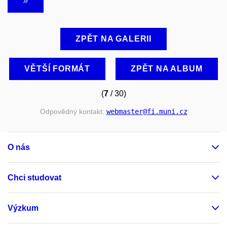
ZPĚT NA GALERII
VĚTŠÍ FORMÁT
ZPĚT NA ALBUM
(
7
/ 30)
Odpovědný kontakt:
webmaster
@fi
.muni
.cz
O nás
Chci studovat
Výzkum