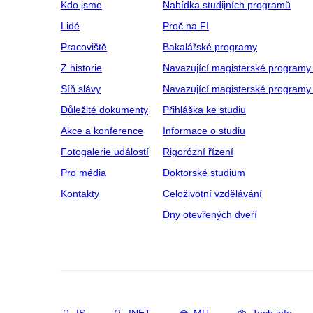
Kdo jsme
Nabídka studijních programů
Lidé
Proč na FI
Pracoviště
Bakalářské programy
Z historie
Navazující magisterské programy
Síň slávy
Navazující magisterské programy 
Důležité dokumenty
Přihláška ke studiu
Akce a konference
Informace o studiu
Fotogalerie událostí
Rigorózní řízení
Pro média
Doktorské studium
Kontakty
Celoživotní vzdělávání
Dny otevřených dveří