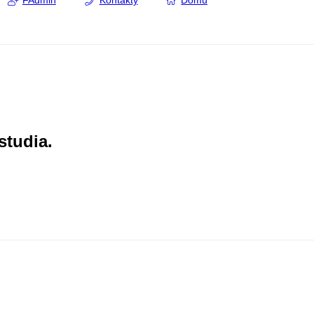
FAdmin
Kontakty
Domů
studia.