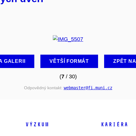
A GALERII
VĚTŠÍ FORMÁT
ZPĚT N
(
7
/ 30)
Odpovědný kontakt:
webmaster
@fi
.muni
.cz
VÝZKUM
KARIÉRA