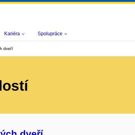
Kariéra
Spolupráce
h dveří
lostí
ých dveří