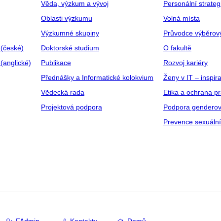
Věda, výzkum a vývoj
Personální strate
Oblasti výzkumu
Volná místa
Výzkumné skupiny
Průvodce výběrov
 (české)
Doktorské studium
O fakultě
(anglické)
Publikace
Rozvoj kariéry
Přednášky a Informatické kolokvium
Ženy v IT – inspira
Vědecká rada
Etika a ochrana p
Projektová podpora
Podpora genderov
Prevence sexuáln