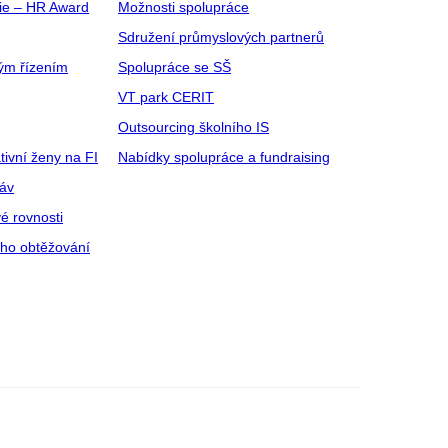
gie – HR Award
Možnosti spolupráce
Sdružení průmyslových partnerů
ým řízením
Spolupráce se SŠ
VT park CERIT
Outsourcing školního IS
tivní ženy na FI
Nabídky spolupráce a fundraising
ráv
é rovnosti
ího obtěžování