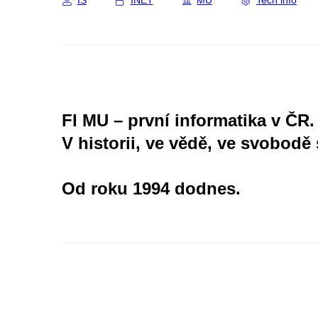
IS
INET
MU
Tech info
FI MU – první informatika v ČR.
V historii, ve vědě, ve svobodě 
Od roku 1994 dodnes.