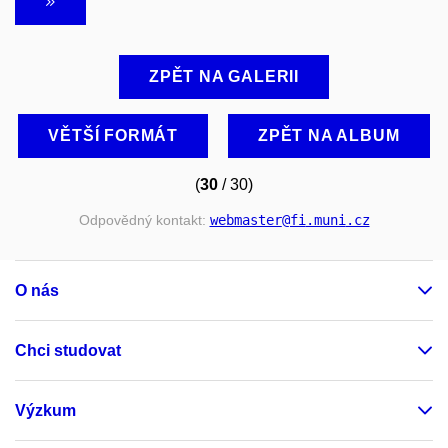
ZPĚT NA GALERII
VĚTŠÍ FORMÁT
ZPĚT NA ALBUM
(
30
/ 30)
Odpovědný kontakt:
webmaster
@fi
.muni
.cz
O nás
Chci studovat
Výzkum