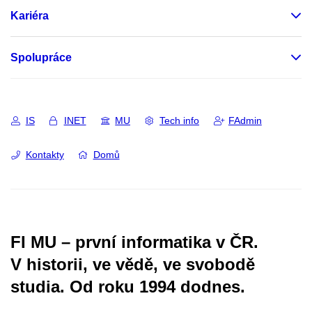
Kariéra
Spolupráce
IS
INET
MU
Tech info
FAdmin
Kontakty
Domů
FI MU – první informatika v ČR.
V historii, ve vědě, ve svobodě
studia.
Od roku 1994 dodnes.