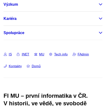
Výzkum
Kariéra
Spolupráce
IS
INET
MU
Tech info
FAdmin
Kontakty
Domů
FI MU – první informatika v ČR.
V historii, ve vědě, ve svobodě