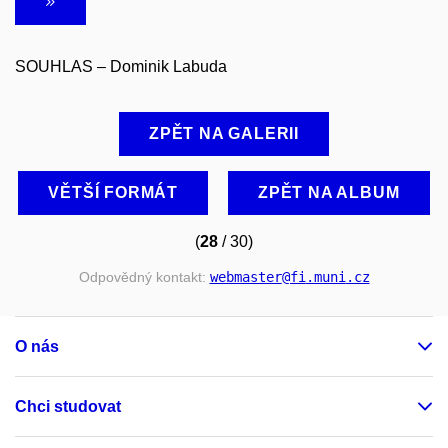
SOUHLAS – Dominik Labuda
ZPĚT NA GALERII
VĚTŠÍ FORMÁT
ZPĚT NA ALBUM
(
28
/ 30)
Odpovědný kontakt:
webmaster
@fi
.muni
.cz
O nás
Chci studovat