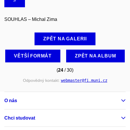
SOUHLAS – Michal Zima
ZPĚT NA GALERII
VĚTŠÍ FORMÁT
ZPĚT NA ALBUM
(
24
/ 30)
Odpovědný kontakt:
webmaster
@fi
.muni
.cz
O nás
Chci studovat