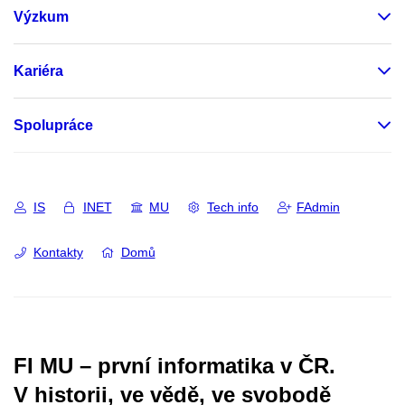
Výzkum
Kariéra
Spolupráce
IS
INET
MU
Tech info
FAdmin
Kontakty
Domů
FI MU – první informatika v ČR.
V historii, ve vědě, ve svobodě