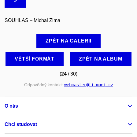
SOUHLAS – Michal Zima
ZPĚT NA GALERII
VĚTŠÍ FORMÁT
ZPĚT NA ALBUM
(
24
/ 30)
Odpovědný kontakt:
webmaster
@fi
.muni
.cz
O nás
Chci studovat