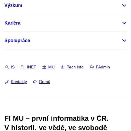
Výzkum
Kariéra
Spolupráce
IS
INET
MU
Tech info
FAdmin
Kontakty
Domů
FI MU – první informatika v ČR.
V historii, ve vědě, ve svobodě