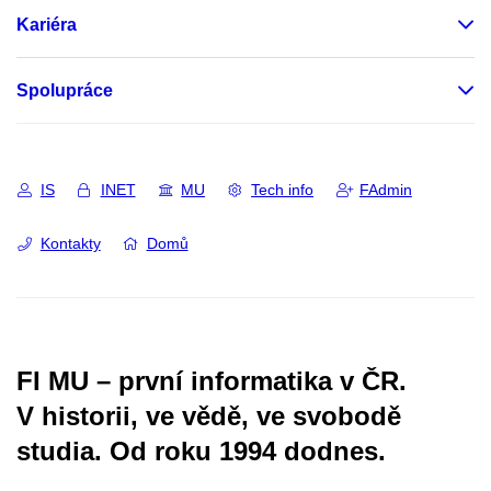
Kariéra
Spolupráce
IS
INET
MU
Tech info
FAdmin
Kontakty
Domů
FI MU – první informatika v ČR.
V historii, ve vědě, ve svobodě
studia.
Od roku 1994 dodnes.