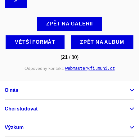
ZPĚT NA GALERII
VĚTŠÍ FORMÁT
ZPĚT NA ALBUM
(
21
/ 30)
Odpovědný kontakt:
webmaster
@fi
.muni
.cz
O nás
Chci studovat
Výzkum