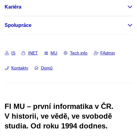
Kariéra
Spolupráce
IS
INET
MU
Tech info
FAdmin
Kontakty
Domů
FI MU – první informatika v ČR.
V historii, ve vědě, ve svobodě
studia.
Od roku 1994 dodnes.