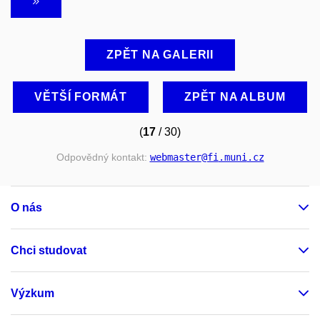
ZPĚT NA GALERII
VĚTŠÍ FORMÁT
ZPĚT NA ALBUM
(
17
/ 30)
Odpovědný kontakt:
webmaster
@fi
.muni
.cz
O nás
Chci studovat
Výzkum