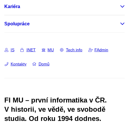
Kariéra
Spolupráce
IS
INET
MU
Tech info
FAdmin
Kontakty
Domů
FI MU – první informatika v ČR.
V historii, ve vědě, ve svobodě
studia.
Od roku 1994 dodnes.