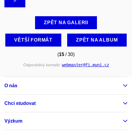
ZPĚT NA GALERII
VĚTŠÍ FORMÁT
ZPĚT NA ALBUM
(
15
/ 30)
Odpovědný kontakt:
webmaster
@fi
.muni
.cz
O nás
Chci studovat
Výzkum