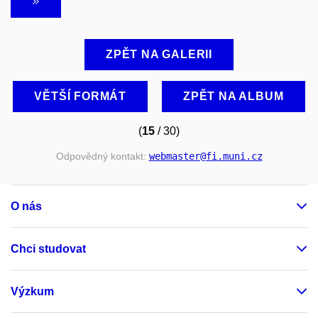
ZPĚT NA GALERII
VĚTŠÍ FORMÁT
ZPĚT NA ALBUM
(
15
/ 30)
Odpovědný kontakt:
webmaster
@fi
.muni
.cz
O nás
Chci studovat
Výzkum