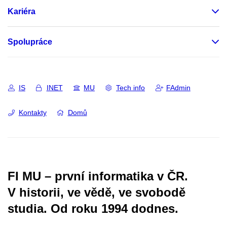
Kariéra
Spolupráce
IS
INET
MU
Tech info
FAdmin
Kontakty
Domů
FI MU – první informatika v ČR.
V historii, ve vědě, ve svobodě
studia.
Od roku 1994 dodnes.