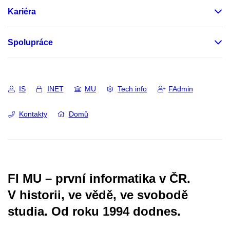
Kariéra
Spolupráce
IS
INET
MU
Tech info
FAdmin
Kontakty
Domů
FI MU – první informatika v ČR.
V historii, ve vědě, ve svobodě
studia.
Od roku 1994 dodnes.