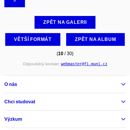
ZPĚT NA GALERII
VĚTŠÍ FORMÁT
ZPĚT NA ALBUM
(
10
/ 30)
Odpovědný kontakt:
webmaster
@fi
.muni
.cz
O nás
Chci studovat
Výzkum