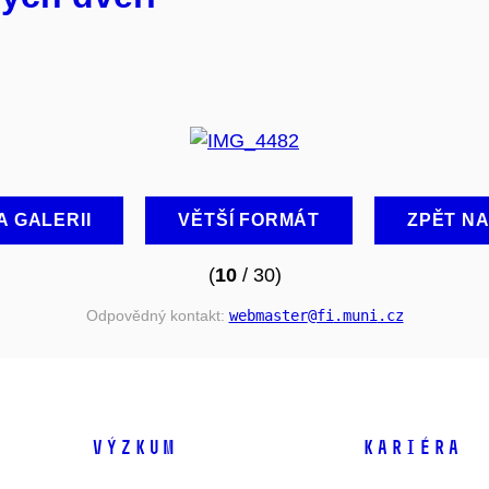
A GALERII
VĚTŠÍ FORMÁT
ZPĚT N
(
10
/ 30)
Odpovědný kontakt:
webmaster
@fi
.muni
.cz
VÝZKUM
KARIÉRA