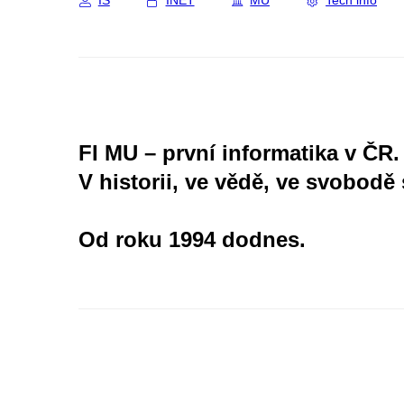
IS
INET
MU
Tech info
FI MU – první informatika v ČR.
V historii, ve vědě, ve svobodě 
Od roku 1994 dodnes.