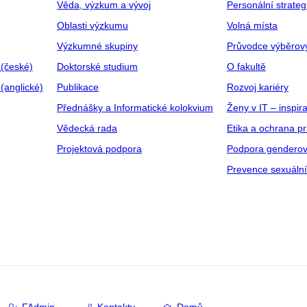
Věda, výzkum a vývoj
Personální strate
Oblasti výzkumu
Volná místa
Výzkumné skupiny
Průvodce výběrov
 (české)
Doktorské studium
O fakultě
(anglické)
Publikace
Rozvoj kariéry
Přednášky a Informatické kolokvium
Ženy v IT – inspira
Vědecká rada
Etika a ochrana p
Projektová podpora
Podpora genderov
Prevence sexuáln