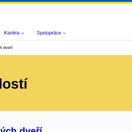
Kariéra
Spolupráce
h dveří
lostí
ých dveří