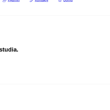
FAdmin
Kontakty
Domů
studia.