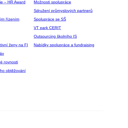
gie – HR Award
Možnosti spolupráce
Sdružení průmyslových partnerů
ým řízením
Spolupráce se SŠ
VT park CERIT
Outsourcing školního IS
tivní ženy na FI
Nabídky spolupráce a fundraising
ráv
é rovnosti
ího obtěžování