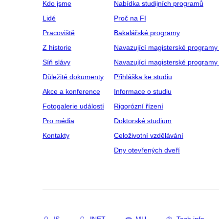
Kdo jsme
Nabídka studijních programů
Lidé
Proč na FI
Pracoviště
Bakalářské programy
Z historie
Navazující magisterské programy
Síň slávy
Navazující magisterské programy 
Důležité dokumenty
Přihláška ke studiu
Akce a konference
Informace o studiu
Fotogalerie událostí
Rigorózní řízení
Pro média
Doktorské studium
Kontakty
Celoživotní vzdělávání
Dny otevřených dveří