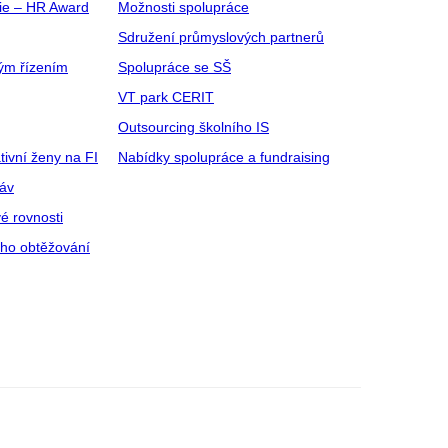
gie – HR Award
Možnosti spolupráce
Sdružení průmyslových partnerů
ým řízením
Spolupráce se SŠ
VT park CERIT
Outsourcing školního IS
tivní ženy na FI
Nabídky spolupráce a fundraising
ráv
é rovnosti
ího obtěžování