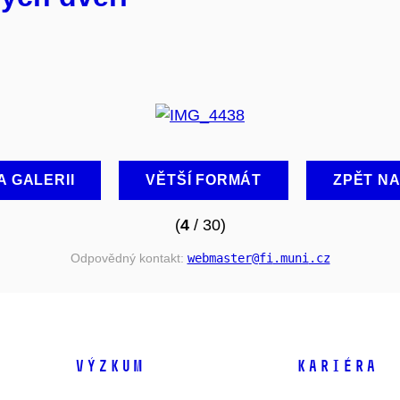
A GALERII
VĚTŠÍ FORMÁT
ZPĚT N
(
4
/ 30)
Odpovědný kontakt:
webmaster
@fi
.muni
.cz
VÝZKUM
KARIÉRA