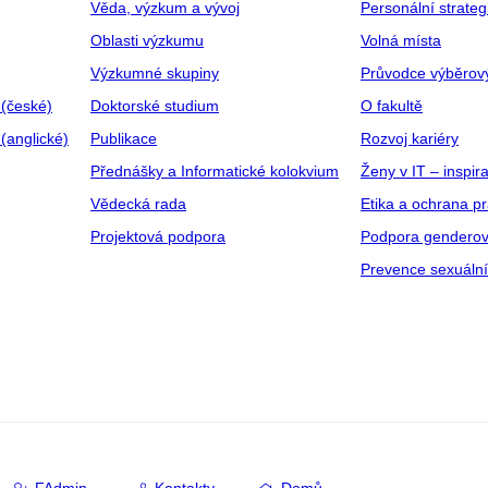
Věda, výzkum a vývoj
Personální strate
Oblasti výzkumu
Volná místa
Výzkumné skupiny
Průvodce výběrov
 (české)
Doktorské studium
O fakultě
(anglické)
Publikace
Rozvoj kariéry
Přednášky a Informatické kolokvium
Ženy v IT – inspira
Vědecká rada
Etika a ochrana p
Projektová podpora
Podpora genderov
Prevence sexuáln