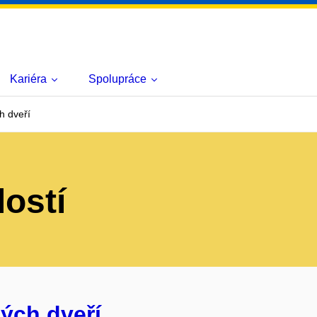
Kariéra
Spolupráce
h dveří
lostí
ých dveří