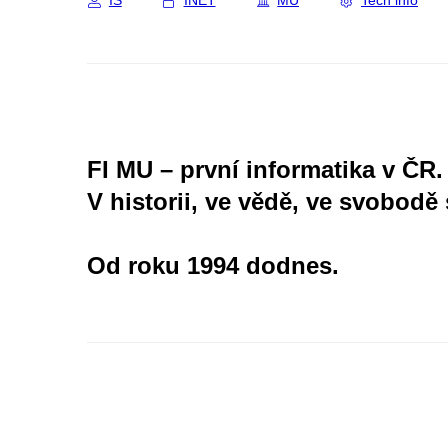
IS
INET
MU
Tech info
FI MU – první informatika v ČR.
V historii, ve vědě, ve svobodě 
Od roku 1994 dodnes.