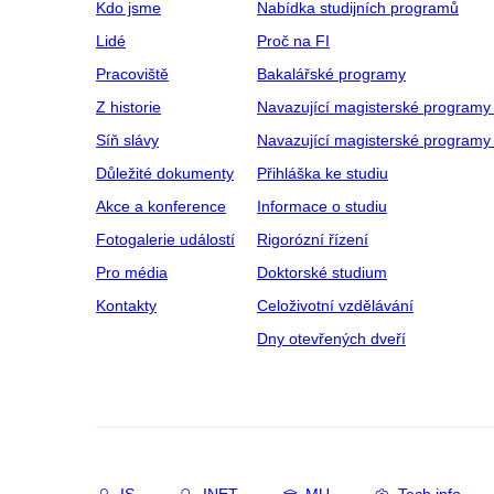
Kdo jsme
Nabídka studijních programů
Lidé
Proč na FI
Pracoviště
Bakalářské programy
Z historie
Navazující magisterské programy
Síň slávy
Navazující magisterské programy 
Důležité dokumenty
Přihláška ke studiu
Akce a konference
Informace o studiu
Fotogalerie událostí
Rigorózní řízení
Pro média
Doktorské studium
Kontakty
Celoživotní vzdělávání
Dny otevřených dveří