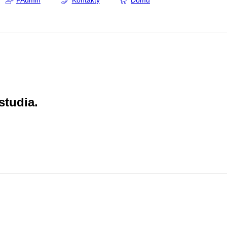
FAdmin
Kontakty
Domů
studia.