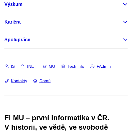
Výzkum
Kariéra
Spolupráce
IS
INET
MU
Tech info
FAdmin
Kontakty
Domů
FI MU – první informatika v ČR.
V historii, ve vědě, ve svobodě