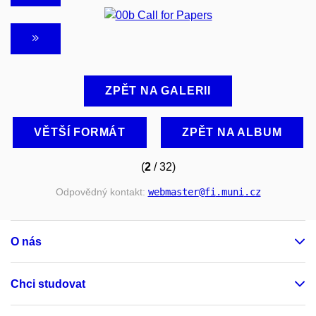
ZPĚT NA GALERII
VĚTŠÍ FORMÁT
ZPĚT NA ALBUM
(
2
/ 32)
Odpovědný kontakt:
webmaster
@fi
.muni
.cz
O nás
Chci studovat