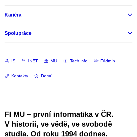
Kariéra
Spolupráce
IS
INET
MU
Tech info
FAdmin
Kontakty
Domů
FI MU – první informatika v ČR.
V historii, ve vědě, ve svobodě
studia.
Od roku 1994 dodnes.