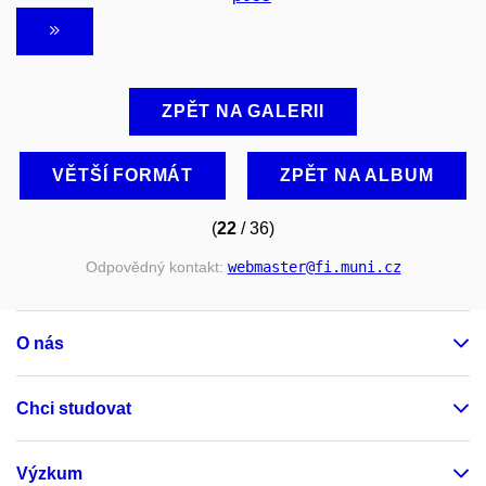
ZPĚT NA GALERII
VĚTŠÍ FORMÁT
ZPĚT NA ALBUM
(
22
/ 36)
Odpovědný kontakt:
webmaster
@fi
.muni
.cz
O nás
Chci studovat
Výzkum